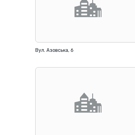
Вул. Азовська, 6