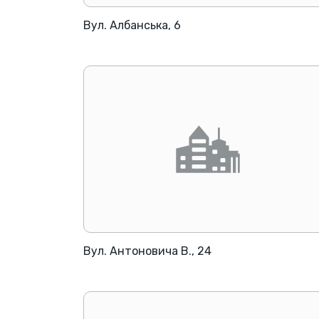
Вул. Албанська, 6
Вул. Антоновича В., 24