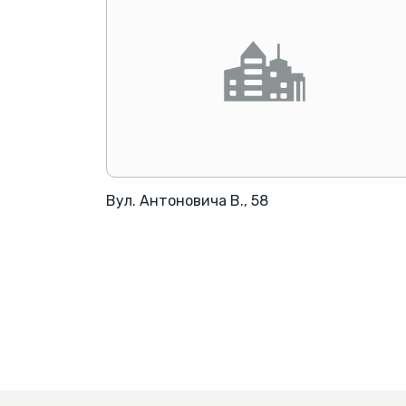
Вул. Антоновича В., 58