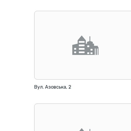
Вул. Азовська, 2