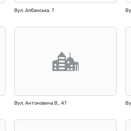
Вул. Албанська, 7
Ву
Вул. Антоновича В., 47
Ву