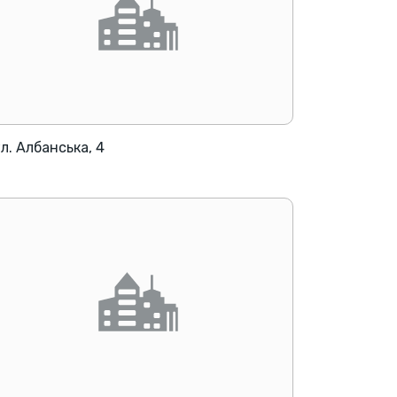
л. Албанська, 4