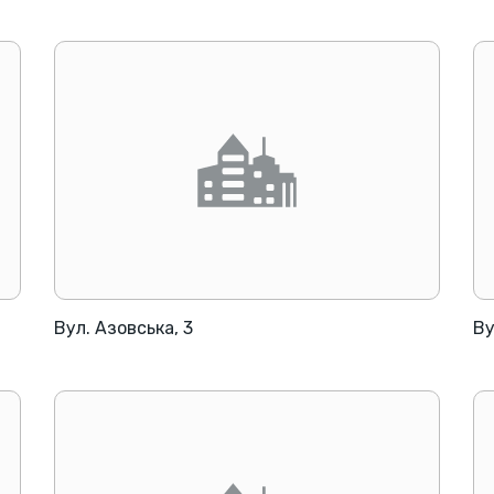
Вул. Азовська, 3
Ву