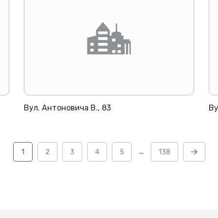
Вул. Антоновича В., 83
Ву
...
1
2
3
4
5
138