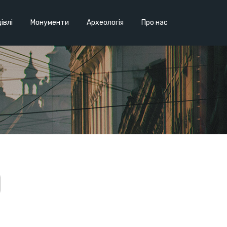
івлі
Монументи
Археологія
Про нас