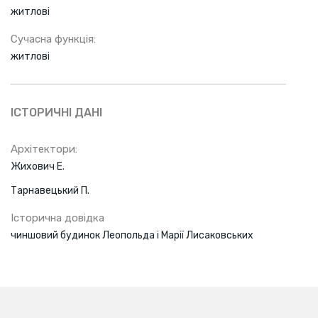
житлові
Сучасна функція:
житлові
ІСТОРИЧНІ ДАНІ
Архітектори:
Жихович Е.
Тарнавецький П.
Історична довідка
чиншовий будинок Леопольда і Марії Лисаковських