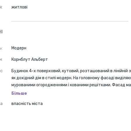
я:
житлові
І
ь:
Модерн
и:
Корнблут Альберт
ис
Будинок 4-х поверховий, кутовий, розташований в лінійній з
як дохідний дім в стилі модерн. На головному фасаді виділяют
мурованими огородженнями і кованими решітками. Фасад має
Технічний стан споруди частково незадовільний (незадовіль
Більше
декору).
ка
власність міста