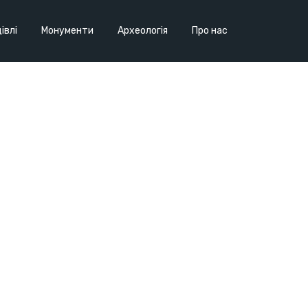
івлі
Монументи
Археологія
Про нас