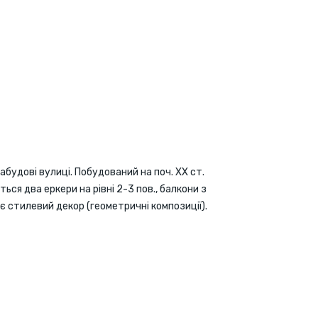
абудові вулиці. Побудований на поч. XX ст.
ься два еркери на рівні 2-3 пов., балкони з
 стилевий декор (геометричні композиції).
ний стан штукатурки, балконів, ліпного