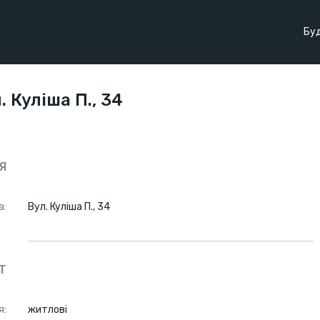
Буд
. Куліша П., 34
Я
а:
Вул. Куліша П., 34
Т
я:
житлові