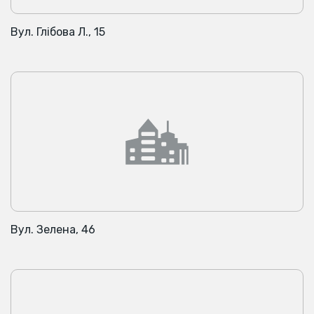
1937р. - новий варіант реклами інженера Ф. Аллеса
(Alles). В 1935р. на 1 поверсі був магазин жіночого одягу
Вул. Глібова Л., 15
"Margot". В 1938р. погоджується проект нового
оздоблення фасаду.
Кінотеарт в цьому будинку відкритий в 1912 р.
Глядацький зал і під'їзд переобладнаний в стилі
неокласицизму в 1925 р. арх.Червінським.
Вул. Зелена, 46