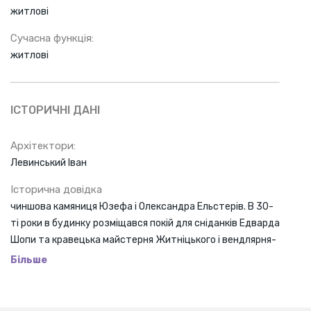
житлові
Сучасна функція:
житлові
ІСТОРИЧНІ ДАНІ
Архітектори:
Левинський Іван
Історична довідка
чиншова камяниця Юзефа і Олександра Ельстерів. В 30-
ті роки в будинку розміщався покій для сніданків Едварда
Шопи та кравецька майстерня Житніцького і вендлярня-
магазин Давидовського.
Більше