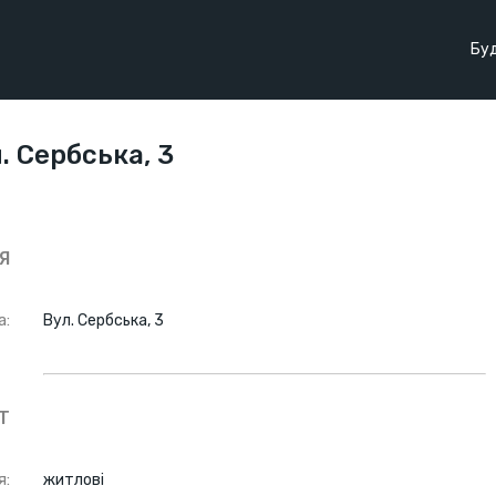
Буд
. Сербська, 3
Я
а:
Вул. Сербська, 3
Т
я:
житлові