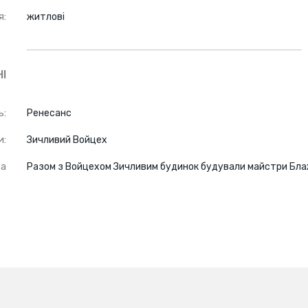
я:
житлові
І
ь:
Ренесанс
и:
Зичливий Войцех
ка
Разом з Войцехом Зичливим будинок будували майстри Блаж