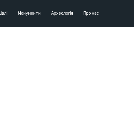
івлі
Монументи
Археологія
Про нас