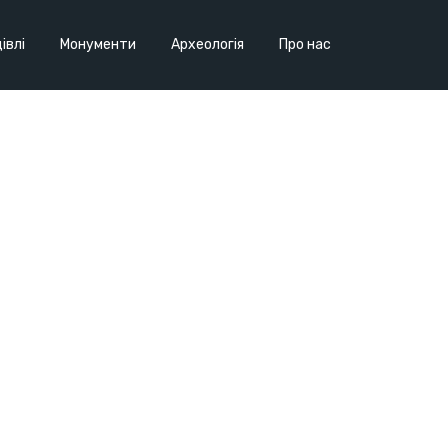
івлі
Монументи
Археологія
Про нас