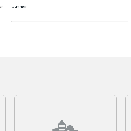
я:
житлові