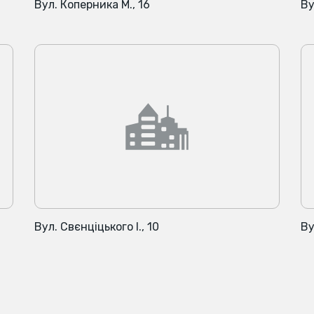
Вул. Коперника М., 16
Ву
Вул. Свєнціцького І., 10
Ву