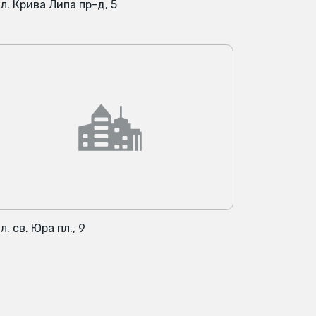
л. Крива Липа пр-д, 5
л. св. Юра пл., 9