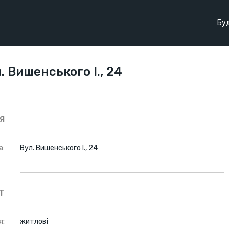
Буд
. Вишенського І., 24
Я
а:
Вул. Вишенського І., 24
Т
я:
житлові