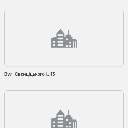
Вул. Свєнціцького І., 13